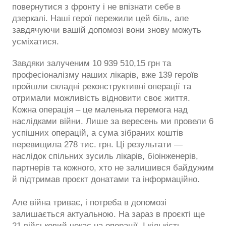
повернутися з фронту і не впізнати себе в
дзеркалі. Наші герої пережили цей біль, але
завдячуючи вашій допомозі вони знову можуть
усміхатися.
Завдяки залученим 10 939 510,15 грн та
професіоналізму наших лікарів, вже 139 героїв
пройшли складні реконструктивні операції та
отримали можливість відновити своє життя.
Кожна операція – це маленька перемога над
наслідками війни. Лише за вересень ми провели 6
успішних операцій, а сума зібраних коштів
перевищила 278 тис. грн. Ці результати —
наслідок спільних зусиль лікарів, біоінженерів,
партнерів та кожного, хто не залишився байдужим
й підтримав проєкт донатами та інформаційно.
Але війна триває, і потреба в допомозі
залишається актуальною. На зараз в проєкті ще
21 військовий чекає на операції. І кількість