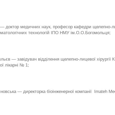
— доктор медичних наук, професор кафедри щелепно-лиц
оматологічних технологій ІПО НМУ ім.О.О.Богомольця;
ьєв — завідувач відділення щелепно-лицевої хірургії К
ої лікарні № 1;
овська — директорка біоінженерної компанії Imateh Med