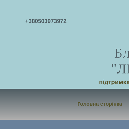
+
380503973972
Б
"
Л
підтримка
Головна сторінка