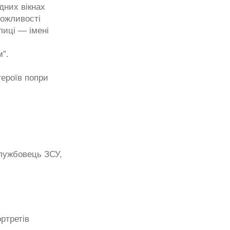
дних вікнах
можливості
лиці — імені
”.
ероїв попри
службовець ЗСУ,
ртретів