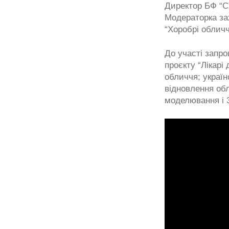
Директор БФ “Сх
Модераторка зах
“Хоробрі обличч
До участі запро
проєкту “Лікарі 
обличчя; українс
відновлення обл
моделювання і 3