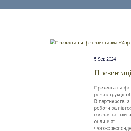
5 Sep 2024
Презентац
Презентація фо
реконструкції о
В партнерстві з
роботи за півто
голови та свій 
обличчя”.
Фотокореспонде