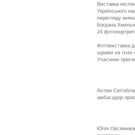
Виставка експон
Українського на
перегляду кияна
Богдана Хмельн
24 фотопортрет
Фотовиставка д
шрами на їхніх 
Учасники преск
Ахтем Сеітабла
амбасадор проє
Юлія Овсянніко