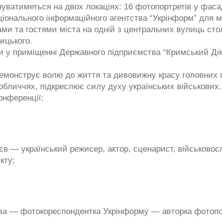
уватиметься на двох локаціях: 16 фотопортретів у фаса
ціонального інформаційного агентства “Укрінформ” для 
ми та гостями міста на одній з центральних вулиць сто
ицького.
и у приміщенні Державного підприємства “Кримський Дім
емонструє волю до життя та дивовижну красу головних г
обличчях, підкреслює силу духу українських військових.
онференції:
єв — український режисер, актор, сценарист, військово
кту;
ва — фотокореспондентка Укрінформу — авторка фотопо