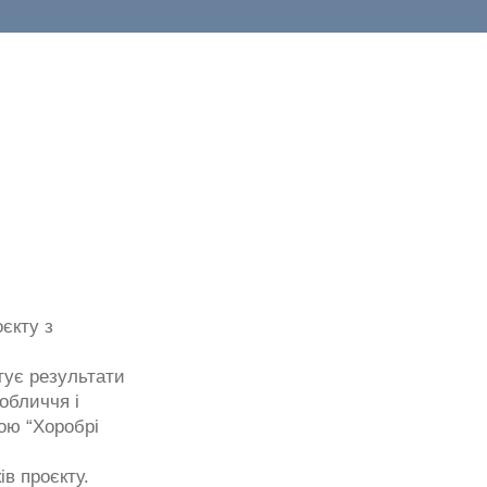
єкту з
нтує результати
обличчя і
ою “Хоробрі
в проєкту.