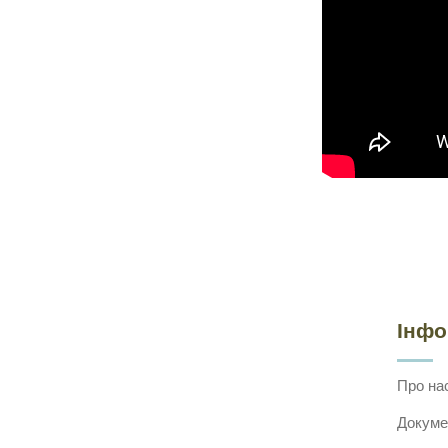
Інф
Про на
Докуме