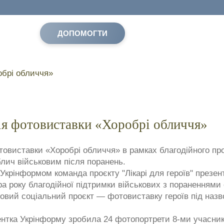
ДОПОМОГТИ
ія фотовиставки «Хоробрі обличчя»
товиставки «Хоробрі обличчя» в рамках благодійного про
блич військовим після поранень.
 Укрінформом команда проєкту "Лікарі для героїв" презе
ра року благодійної підтримки військових з пораненнями 
новий соціальний проєкт — фотовиставку героїв під назв
нтка Укрінформу зробила 24 фотопортрети 8-ми учасникі