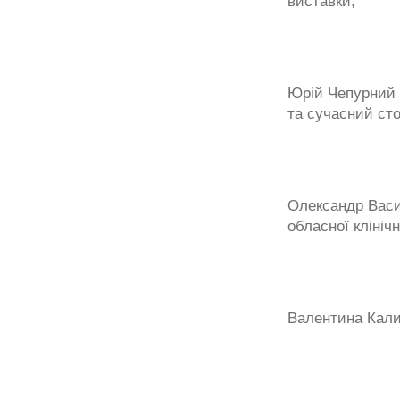
виставки;
Юрій Чепурний 
та сучасний ст
Олександр Васил
обласної клінічн
Валентина Калин