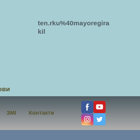
ten.rku%40mayoregira
kil
ови
ЗМІ
Контакти