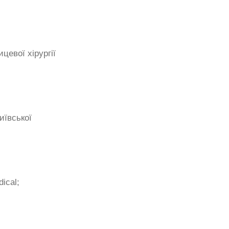
евої хірургії
иївської
ical;