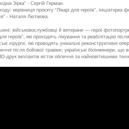
ідна Зірка” - Сергій Герман.
оду: керівниця проєкту “Лікарі для героїв”, ініціаторка 
я” - Наталя Лютікова.
шені: військовослужбовці й ветерани — герої фотопортре
для героїв”, які проходять лікування та реабілітацію післ
ькі хірурги, які проводять унікальні реконструктивні опер
иччя після бойової травми; українські біоінженери, що 
D-друк імплантів кісток обличчя за найновітнішими тех