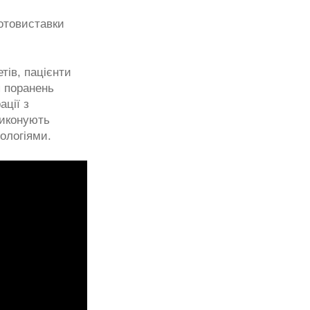
фотовиставки
тів, пацієнти
я поранень
ації з
виконують
нологіями.