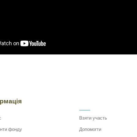
ормація
с
Взяти участь
нти фонду
Допомогти