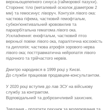
верхньощелепного синуса (гайморової пазухи).
Стороннє тіло (металевий осколок діаметром 2
мм) та гемосинус ліворуч. Контузія лівого ока:
часткова гіфема, частковий гемофтальм,
субкон'юнктивальний крововилив та
параорбітальна гематома лівого ока.
Ускладнення
: енофтальм, частковий птоз
верхньої повіки лівого ока, паралітична косоокість
та диплопія; часткова атрофія зорового нерва
лівого ока; посттравматична нейропатія лівого
підочного та трійчастого нервів.
Дмитро народився в 1999 році у Києві.
До служби працював продавцем-консультантом.
У 2020 році вступив до лав ЗСУ на військову
службу за контрактом.
Відповідальний та доброзичливий захисник.
Завдання
- оплатити рахунок за моделювання та